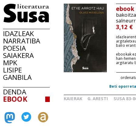
ebook
bakoitz
salneurr
3,12 €
IDAZLEAK
idazlearent
NARRATIBA
argitaletxe
balio erant
POESIA
SAIAKERA
ebookak ez
han-hemen
MPK
argitaratu
LISIPE
GANBILA
ordenat
Beti oporret
DENDA
EBOOK
KAIERAK
G.
ARESTI
SUSA
83-8
_
_