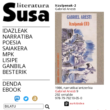
Itzulpenak-2
Gabriel Aresti
IDAZLEAK
NARRATIBA
POESIA
SAIAKERA
MPK
LISIPE
GANBILA
BESTERIK
DENDA
1986, narratiba/antzerkia
EBOOK
Gabriel Aresti
9
292 orrialde
978-79-79210-05-0
aurkibidea