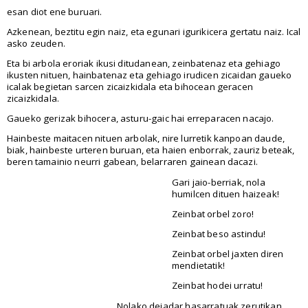
esan diot ene buruari.
Azkenean, beztitu egin naiz, eta egunari igurikicera gertatu naiz. Ical
asko zeuden.
Eta bi arbola eroriak ikusi ditudanean, zeinbatenaz eta gehiago
ikusten nituen, hainbatenaz eta gehiago irudicen zicaidan gaueko
icalak begietan sarcen zicaizkidala eta bihocean geracen
zicaizkidala.
Gaueko gerizak bihocera, asturu-gaic hai erreparacen nacajo.
Hainbeste maitacen nituen arbolak, nire lurretik kanpoan daude,
biak, hainbeste urteren buruan, eta haien enborrak, zauriz beteak,
beren tamainio neurri gabean, belarraren gainean dacazi.
Gari jaio-berriak, nola
humilcen dituen haizeak!
Zeinbat orbel zoro!
Zeinbat beso astindu!
Zeinbat orbel jaxten diren
mendietatik!
Zeinbat hodei urratu!
Nolako deiadar hasarratuak zerutikan