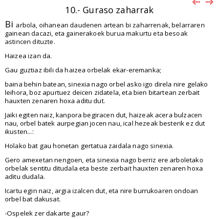
10.- Guraso zaharrak
Bi
arbola, oihanean daudenen artean bi zaharrenak, belarraren
gainean dacazi, eta gainerakoek burua makurtu eta besoak
astincen dituzte.
Haizea izan da.
Gau guztiaz ibili da haizea orbelak ekar-eremanka;
baina behin batean, sinexia nago orbel asko igo direla nire gelako
leihora, boz apurtuez deicen zidatela, eta bien bitartean zerbait
hauxten zenaren hoxa aditu dut.
Jaiki egiten naiz, kanpora begiracen dut, haizeak acera bulzacen
nau, orbel batek aurpegian jocen nau, ical hezeak besterik ez dut
ikusten...:
Holako bat gau honetan gertatua zaidala nago sinexia.
Gero amexetan nengoen, eta sinexia nago berriz ere arboletako
orbelak sentitu ditudala eta beste zerbait hauxten zenaren hoxa
aditu dudala.
Icartu egin naiz, argia izalcen dut, eta nire burrukoaren ondoan
orbel bat dakusat.
-Ospelek zer dakarte gaur?