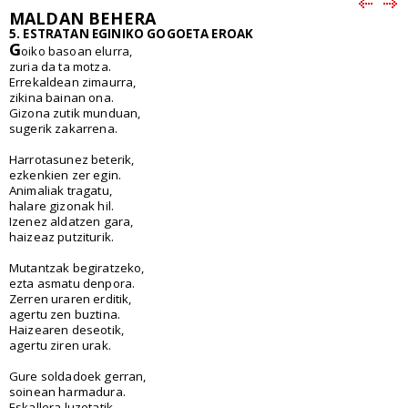
MALDAN BEHERA
5. ESTRATAN EGINIKO GOGOETA EROAK
G
oiko basoan elurra,
zuria da ta motza.
Errekaldean zimaurra,
zikina bainan ona.
Gizona zutik munduan,
sugerik zakarrena.
Harrotasunez beterik,
ezkenkien zer egin.
Animaliak tragatu,
halare gizonak hil.
Izenez aldatzen gara,
haizeaz putziturik.
Mutantzak begiratzeko,
ezta asmatu denpora.
Zerren uraren erditik,
agertu zen buztina.
Haizearen deseotik,
agertu ziren urak.
Gure soldadoek gerran,
soinean harmadura.
Eskallera luzetatik,