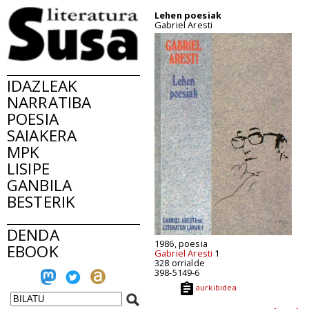
Lehen poesiak
Gabriel Aresti
IDAZLEAK
NARRATIBA
POESIA
SAIAKERA
MPK
LISIPE
GANBILA
BESTERIK
DENDA
1986, poesia
EBOOK
Gabriel Aresti
1
328 orrialde
398-5149-6
aurkibidea