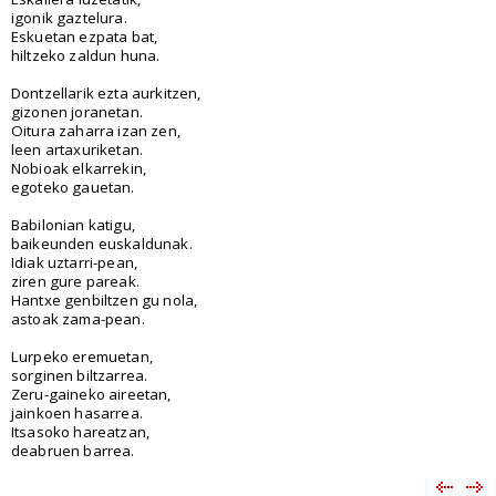
igonik gaztelura.
Eskuetan ezpata bat,
hiltzeko zaldun huna.
Dontzellarik ezta aurkitzen,
gizonen joranetan.
Oitura zaharra izan zen,
leen artaxuriketan.
Nobioak elkarrekin,
egoteko gauetan.
Babilonian katigu,
baikeunden euskaldunak.
Idiak uztarri-pean,
ziren gure pareak.
Hantxe genbiltzen gu nola,
astoak zama-pean.
Lurpeko eremuetan,
sorginen biltzarrea.
Zeru-gaineko aireetan,
jainkoen hasarrea.
Itsasoko hareatzan,
deabruen barrea.