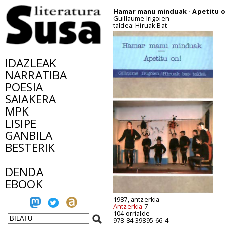
Hamar manu minduak - Apetitu o
Guillaume Irigoien
taldea: Hiruak Bat
IDAZLEAK
NARRATIBA
POESIA
SAIAKERA
MPK
LISIPE
GANBILA
BESTERIK
DENDA
EBOOK
1987, antzerkia
Antzerkia
7
104 orrialde
978-84-39895-66-4