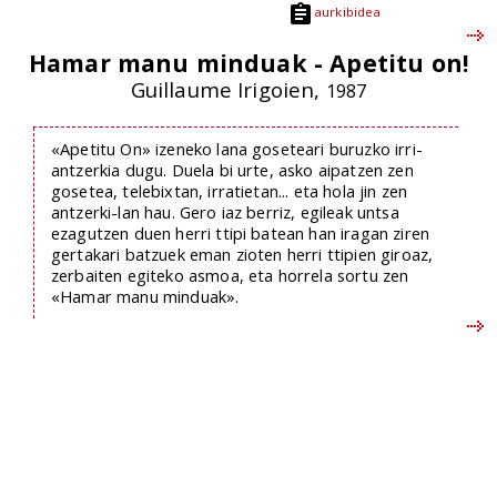
aurkibidea
Hamar manu minduak - Apetitu on!
Guillaume Irigoien,
1987
«Apetitu On» izeneko lana goseteari buruzko irri-
antzerkia dugu. Duela bi urte, asko aipatzen zen
gosetea, telebixtan, irratietan... eta hola jin zen
antzerki-lan hau. Gero iaz berriz, egileak untsa
ezagutzen duen herri ttipi batean han iragan ziren
gertakari batzuek eman zioten herri ttipien giroaz,
zerbaiten egiteko asmoa, eta horrela sortu zen
«Hamar manu minduak».