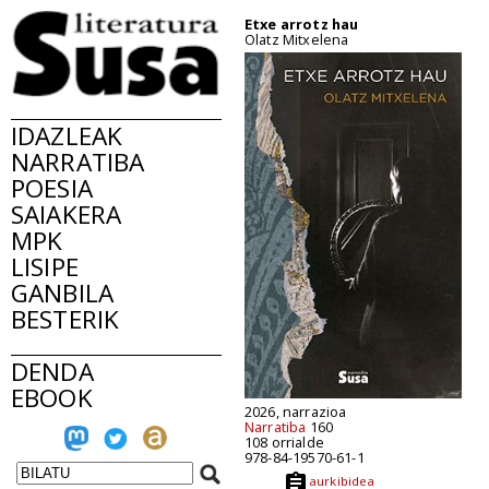
Etxe arrotz hau
Olatz Mitxelena
IDAZLEAK
NARRATIBA
POESIA
SAIAKERA
MPK
LISIPE
GANBILA
BESTERIK
DENDA
EBOOK
2026, narrazioa
Narratiba
160
108 orrialde
978-84-19570-61-1
aurkibidea