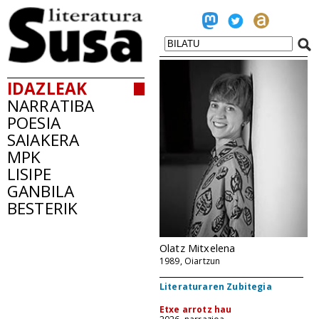
IDAZLEAK
NARRATIBA
POESIA
SAIAKERA
MPK
LISIPE
GANBILA
BESTERIK
Olatz Mitxelena
1989, Oiartzun
Literaturaren Zubitegia
Etxe arrotz hau