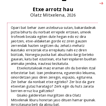
Etxe arrotz hau
Olatz Mitxelena,
2026
Opari bat behar zuen asteburua sutan, bakardadeak
piztia bihurtu du norbait errepide ertzean, umeek
trofeoek bezala egiten dute hegan edo ez dira
jaiotzen, etxe-aldaketan gorde ez ziren gauzen
zerrendak hazten segitzen du; zehatz-mehatz
ikasitako errezetak eta errepikatu nahi ez diren
bizitzak, Norvegia puska bat abuztuko ilargi beteko
gauean, katu bat ezustean, eta harrespilaren bueltan
animalia-jendea, irauteaz kezkatuta.
Etxekotutakoak maiz eraman ohi du berekin itzal
erbestetar bat. Izan jendearena, eguneroko lekuena,
oinordetzan jaso diren zeregin, espazio, egiturena.
Zer behar da nonbait etxe egiteko? Zer bizi da gure
etxeetan gutaz haratago? Zerk egin du huts zarata
berrien erruz loa galtzeko?
Gisako galderetan murgiltzen dira Olatz
Mitxelenak liburu honetan jaso dituen hamar ipuinak.
Arroztasuna beti da abisu bat.