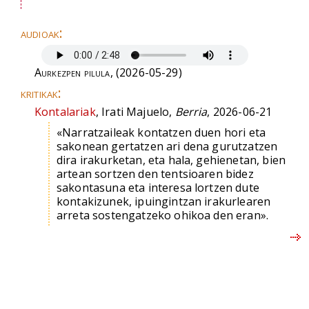
audioak:
Aurkezpen pilula
, (2026-05-29)
kritikak:
Kontalariak
, Irati Majuelo,
Berria
, 2026-06-21
«Narratzaileak kontatzen duen hori eta
sakonean gertatzen ari dena gurutzatzen
dira irakurketan, eta hala, gehienetan, bien
artean sortzen den tentsioaren bidez
sakontasuna eta interesa lortzen dute
kontakizunek, ipuingintzan irakurlearen
arreta sostengatzeko ohikoa den eran».