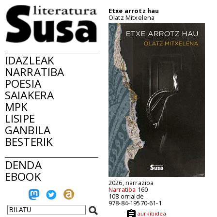
Etxe arrotz hau
Olatz Mitxelena
IDAZLEAK
NARRATIBA
POESIA
SAIAKERA
MPK
LISIPE
GANBILA
BESTERIK
DENDA
EBOOK
2026, narrazioa
Narratiba
160
108 orrialde
978-84-19570-61-1
aurkibidea