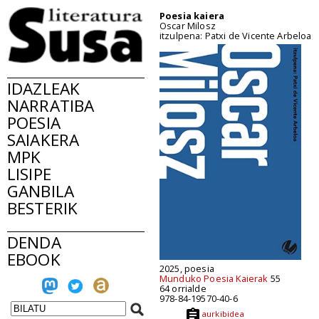
Poesia kaiera
Oscar Milosz
itzulpena: Patxi de Vicente Arbeloa
IDAZLEAK
NARRATIBA
POESIA
SAIAKERA
MPK
LISIPE
GANBILA
BESTERIK
DENDA
EBOOK
2025, poesia
Munduko Poesia Kaierak
55
64 orrialde
978-84-19570-40-6
aurkibidea