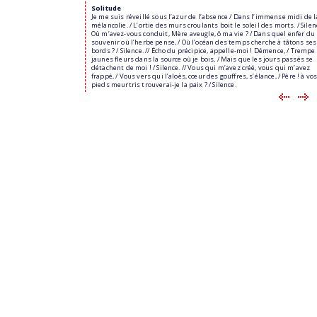
Solitude
Je me suis réveillé sous l’azur de l’absence / Dans l’immense midi de l
mélancolie. / L’ortie des murs croulants boit le soleil des morts. / Silenc
Où m’avez-vous conduit, Mère aveugle, ô ma vie ? / Dans quel enfer du
souvenir où l’herbe pense, / Où l’océan des temps cherche à tâtons ses
bords ? / Silence. // Écho du précipice, appelle-moi ! Démence, / Trempe
jaunes fleurs dans la source où je bois, / Mais que les jours passés se
détachent de moi ! / Silence. // Vous qui m’avez créé, vous qui m’avez
frappé, / Vous vers qui l’aloès, cœur des gouffres, s’élance, / Père ! à vo
pieds meurtris trouverai-je la paix ? / Silence.