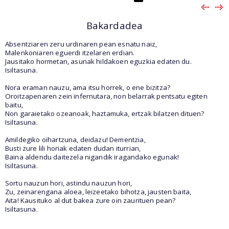
Bakardadea
Absentziaren zeru urdinaren pean esnatu naiz,
Malenkoniaren eguerdi itzelaren erdian.
Jausitako hormetan, asunak hildakoen eguzkia edaten du.
Isiltasuna.
Nora eraman nauzu, ama itsu horrek, o ene bizitza?
Oroitzapenaren zein infernutara, non belarrak pentsatu egiten
baitu,
Non garaietako ozeanoak, haztamuka, ertzak bilatzen dituen?
Isiltasuna.
Amildegiko oihartzuna, deidazu! Dementzia,
Busti zure lili horiak edaten dudan iturrian,
Baina aldendu daitezela nigandik iragandako egunak!
Isiltasuna.
Sortu nauzun hori, astindu nauzun hori,
Zu, zeinarengana aloea, leizeetako bihotza, jausten baita,
Aita! Kausituko al dut bakea zure oin zaurituen pean?
Isiltasuna.