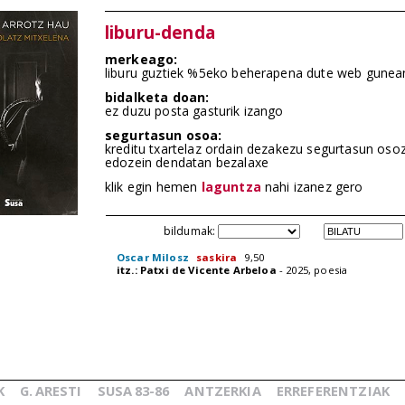
liburu-denda
merkeago:
liburu guztiek %5eko beherapena dute web gunea
bidalketa doan:
ez duzu posta gasturik izango
segurtasun osoa:
kreditu txartelaz ordain dezakezu segurtasun oso
edozein dendatan bezalaxe
klik egin hemen
laguntza
nahi izanez gero
bildumak:
Oscar Milosz
saskira
9,50
itz.: Patxi de Vicente Arbeloa
- 2025, poesia
K
G.
ARESTI
SUSA
83-86
ANTZERKIA
ERREFERENTZIAK
_
_