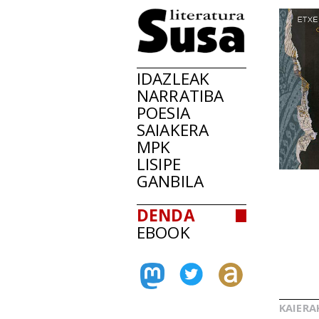
IDAZLEAK
NARRATIBA
POESIA
SAIAKERA
MPK
LISIPE
GANBILA
DENDA
EBOOK
KAIERA