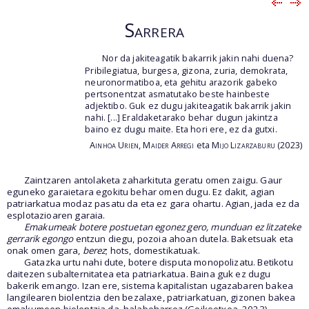
Sarrera
Nor da jakiteagatik bakarrik jakin nahi duena?
Pribilegiatua, burgesa, gizona, zuria, demokrata,
neuronormatiboa, eta gehitu arazorik gabeko
pertsonentzat asmatutako beste hainbeste
adjektibo. Guk ez dugu jakiteagatik bakarrik jakin
nahi. [...] Eraldaketarako behar dugun jakintza
baino ez dugu maite. Eta hori ere, ez da gutxi.
Ainhoa Urien
,
Maider Arregi
eta
Mijo Lizarzaburu
(2023)
Zaintzaren antolaketa zaharkituta geratu omen zaigu. Gaur
eguneko garaietara egokitu behar omen dugu. Ez dakit, agian
patriarkatua modaz pasatu da eta ez gara ohartu. Agian, jada ez da
esplotazioaren garaia.
Emakumeak botere postuetan egonez gero, munduan ez litzateke
gerrarik egongo
entzun diegu, pozoia ahoan dutela. Baketsuak eta
onak omen gara,
berez
; hots, domestikatuak.
Gatazka urtu nahi dute, botere disputa monopolizatu. Betikotu
daitezen subalternitatea eta patriarkatua. Baina guk ez dugu
bakerik emango. Izan ere, sistema kapitalistan ugazabaren bakea
langilearen biolentzia den bezalaxe, patriarkatuan, gizonen bakea
emakumeen biolentzia da, halabeharrez (Goikoetxea, 2023).