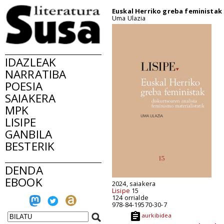
Euskal Herriko greba feministak
Uma Ulazia
IDAZLEAK
NARRATIBA
POESIA
SAIAKERA
MPK
LISIPE
GANBILA
BESTERIK
DENDA
EBOOK
2024, saiakera
Lisipe
15
124 orrialde
978-84-19570-30-7
aurkibidea