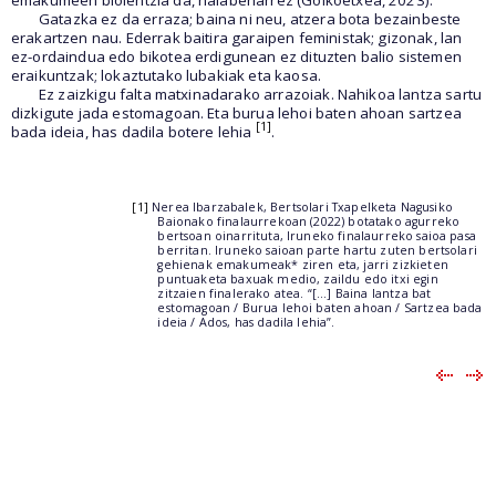
Gatazka ez da erraza; baina ni neu, atzera bota bezainbeste
erakartzen nau. Ederrak baitira garaipen feministak; gizonak, lan
ez-ordaindua edo bikotea erdigunean ez dituzten balio sistemen
eraikuntzak; lokaztutako lubakiak eta kaosa.
Ez zaizkigu falta matxinadarako arrazoiak. Nahikoa lantza sartu
dizkigute jada estomagoan. Eta burua lehoi baten ahoan sartzea
[1]
bada ideia, has dadila botere lehia
.
[1]
Nerea Ibarzabalek, Bertsolari Txapelketa Nagusiko
Baionako finalaurrekoan (2022) botatako agurreko
bertsoan oinarrituta, Iruneko finalaurreko saioa pasa
berritan. Iruneko saioan parte hartu zuten bertsolari
gehienak emakumeak* ziren eta, jarri zizkieten
puntuaketa baxuak medio, zaildu edo itxi egin
zitzaien finalerako atea. “[...] Baina lantza bat
estomagoan / Burua lehoi baten ahoan / Sartzea bada
ideia / Ados, has dadila lehia”.