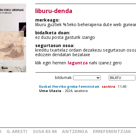
liburu-denda
merkeago:
liburu guztiek %5eko beherapena dute web gunea
bidalketa doan:
ez duzu posta gasturik izango
segurtasun osoa:
kreditu txartelaz ordain dezakezu segurtasun oso
edozein dendatan bezalaxe
klik egin hemen
laguntza
nahi izanez gero
bildumak:
Euskal Herriko greba feministak
saskira
11,40
Uma Ulazia
- 2024, saiakera
K
G.
ARESTI
SUSA
83-86
ANTZERKIA
ERREFERENTZIAK
_
_