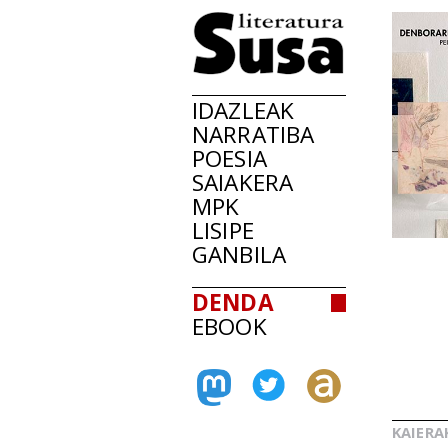
IDAZLEAK
NARRATIBA
POESIA
SAIAKERA
MPK
LISIPE
GANBILA
DENDA
EBOOK
KAIERA