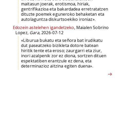
maitasun joerak, erotismoa, hiriak,
gentrifikazioa eta bakardadea erretratatzen
dituzte poemek eguneroko behaketan eta
autolaguntza diskurtsoekiko ironiaz».
Edozein astelehen igandetzeko
, Maialen Sobrino
Lopez,
Gara
, 2026-07-12
«Liburua bukatu eta señora bat irudikatu
dut paseatzeko bizikleta dotore batean
hiritik tente eta eroso; zaurgarri eta ziur,
inori azalpenik zor ez diona, sortzen dituen
espektatiben erantzule ez dena, eta
determinazioz aitzina egiten duena».