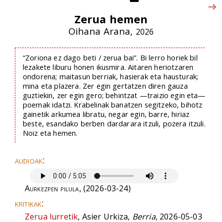
Zerua hemen
Oihana Arana,
2026
“Zoriona ez dago beti / zerua bai”. Bi lerro horiek bil
lezakete liburu honen ikusmira. Aitaren heriotzaren
ondorena; maitasun berriak, hasierak eta hausturak;
mina eta plazera. Zer egin gertatzen diren gauza
guztiekin, zer egin gero; behintzat —traizio egin eta—
poemak idatzi. Krabelinak banatzen segitzeko, bihotz
gainetik arkumea libratu, negar egin, barre, hiriaz
beste, esandako berben dardarara itzuli, pozera itzuli.
Noiz eta hemen.
audioak:
Aurkezpen pilula
, (2026-03-24)
kritikak:
Zerua lurretik
, Asier Urkiza,
Berria
, 2026-05-03