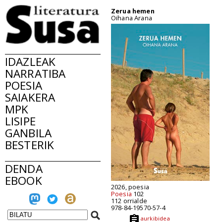
Zerua hemen
Oihana Arana
IDAZLEAK
NARRATIBA
POESIA
SAIAKERA
MPK
LISIPE
GANBILA
BESTERIK
DENDA
EBOOK
2026, poesia
Poesia
102
112 orrialde
978-84-19570-57-4
aurkibidea