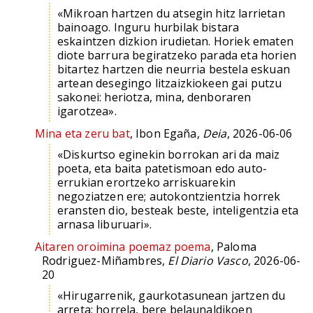
«Mikroan hartzen du atsegin hitz larrietan
bainoago. Inguru hurbilak bistara
eskaintzen dizkion irudietan. Horiek ematen
diote barrura begiratzeko parada eta horien
bitartez hartzen die neurria bestela eskuan
artean desegingo litzaizkiokeen gai putzu
sakonei: heriotza, mina, denboraren
igarotzea».
Mina eta zeru bat
, Ibon Egaña,
Deia
, 2026-06-06
«Diskurtso eginekin borrokan ari da maiz
poeta, eta baita patetismoan edo auto-
errukian erortzeko arriskuarekin
negoziatzen ere; autokontzientzia horrek
eransten dio, besteak beste, inteligentzia eta
arnasa liburuari».
Aitaren oroimina poemaz poema
, Paloma
Rodriguez-Miñambres,
El Diario Vasco
, 2026-06-
20
«Hirugarrenik, gaurkotasunean jartzen du
arreta; horrela, bere belaunaldikoen