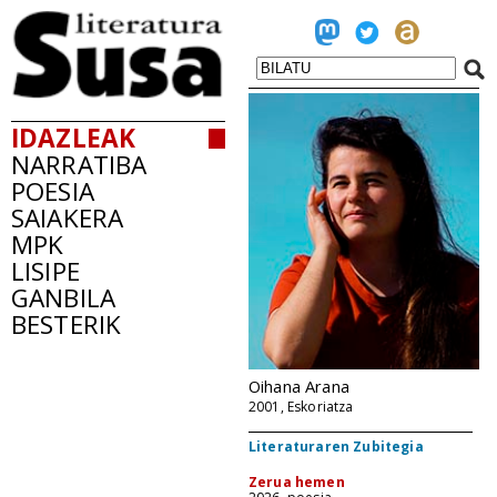
IDAZLEAK
NARRATIBA
POESIA
SAIAKERA
MPK
LISIPE
GANBILA
BESTERIK
Oihana Arana
2001, Eskoriatza
Literaturaren Zubitegia
Zerua hemen