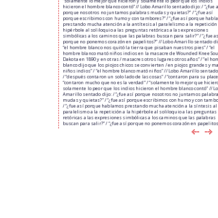
“solamente lo mejor que hicieron y solamente lo peor que los indios
hicieron el hombre blanco contó” // Lobo Amarillo sentado dijo: / “¿fue 
porque nosotros no juntamos palabras mudas y quietas?” / “¿fue así
porque escribimos con humo y con tambores?” / “¿fue así porque hab
prestando mucha atención a la antítesis al paralelismo a la repetición 
hipérbole al soliloquio a las preguntas retóricas a las expresiones
simbólicas a los caminos que las palabras buscan para salir?” / “¿fue a
porque no ponemos corazón en papelitos?” // Lobo Amarillo sentado dij
“el hombre blanco nos quitó la tierra que pisaban nuestros pies” / “el
hombre blanco mató niños indios en la masacre de Wounded Knee So
Dakota en 1890 y en otras / masacres otros lugares otros años” / “el h
blanco dijo que los piojos chicos se convierten / en piojos grandes y m
niños indios” / “el hombre blanco mató niños” // Lobo Amarillo sentado 
/ “después contaron un solo lado de las cosas” / “contaron para su place
“contaron mucho que no es la verdad” / “solamente lo mejor que hicier
solamente lo peor que los indios hicieron el hombre blanco contó” // L
Amarillo sentado dijo: / “¿fue así porque nosotros no juntamos palabr
mudas y quietas?” / “¿fue así porque escribimos con humo y con tambo
/ “¿fue así porque hablamos prestando mucha atención a la síntesis al
paralelismo a la repetición a la hipérbole al soliloquio a las preguntas
retóricas a las expresiones simbólicas a los caminos que las palabras
buscan para salir?” / “¿fue así porque no ponemos corazón en papelitos