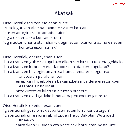
Akatsak
Otso Horail eseri zen eta esan zuen:
“zuriek gauzen alde bat baino ez zuten kontatu”
“euren atseginerako kontatu zuten”
“egia ez den asko kontatu zuten”
“egin zuten onena eta indiarrek egin zuten txarrena baino ez zuen
kontatu gizon zuriak”
Otso Horailek, eserita, esan zuen:
“hala izan zen guk ez ditugulako elkartzen hitz mutuak eta geldiak?”
“hala izan zen kearekin eta danborrekin idazten dugulako?”
“hala izan zen hitz egitean arreta handia ematen diegulako
antitesiari paralelismoari
errepikari hiperboleari bakarrizketari galdera erretorikoei
esapide sinbolikoei
hitzek irteteko bilatzen dituzten bideei?”
“hala izan zen ez dugulako bihotza papertxoetan jartzen?”
Otso Horailek, eserita, esan zuen:
“gizon zuriak gure oinek zapaltzen zuten lurra kendu zigun”
“gizon zuriak ume indiarrak hil zituen Hego Dakotan Wounded
Knee-ko
sarraskian 1890ean eta beste toki batzuetan beste urte