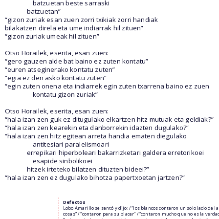
batzuetan beste sarraski
batzuetan”
“gizon zuriak esan zuen zorri txikiak zorri handiak
bilakatzen direla eta ume indiarrak hil zituen”
“gizon zuriak umeak hil zituen”
Otso Horailek, eserita, esan zuen:
“gero gauzen alde bat baino ez zuten kontatu”
“euren atseginerako kontatu zuten”
“egia ez den asko kontatu zuten”
“egin zuten onena eta indiarrek egin zuten txarrena baino ez zuen
kontatu gizon zuriak”
Otso Horailek, eserita, esan zuen:
“hala izan zen guk ez ditugulako elkartzen hitz mutuak eta geldiak?”
“hala izan zen kearekin eta danborrekin idazten dugulako?”
“hala izan zen hitz egitean arreta handia ematen diegulako
antitesiari paralelismoari
errepikari hiperboleari bakarrizketari galdera erretorikoei
esapide sinbolikoei
hitzek irteteko bilatzen dituzten bideei?”
“hala izan zen ez dugulako bihotza papertxoetan jartzen?”
Defectos
Lobo Amarillo se sentó y dijo: / “los blancos contaron un solo lado de la
cosas” / “contaron para su placer” / “contaron mucho que no es la verdad