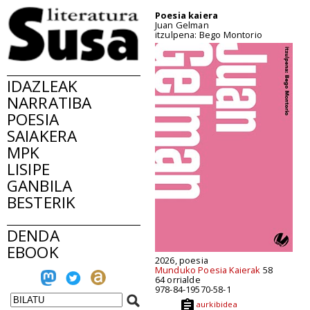
Poesia kaiera
Juan Gelman
itzulpena: Bego Montorio
IDAZLEAK
NARRATIBA
POESIA
SAIAKERA
MPK
LISIPE
GANBILA
BESTERIK
DENDA
EBOOK
2026, poesia
Munduko Poesia Kaierak
58
64 orrialde
978-84-19570-58-1
aurkibidea