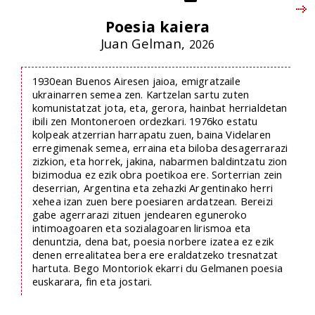
Poesia kaiera
Juan Gelman,
2026
1930ean Buenos Airesen jaioa, emigratzaile
ukrainarren semea zen. Kartzelan sartu zuten
komunistatzat jota, eta, gerora, hainbat herrialdetan
ibili zen Montoneroen ordezkari. 1976ko estatu
kolpeak atzerrian harrapatu zuen, baina Videlaren
erregimenak semea, erraina eta biloba desagerrarazi
zizkion, eta horrek, jakina, nabarmen baldintzatu zion
bizimodua ez ezik obra poetikoa ere. Sorterrian zein
deserrian, Argentina eta zehazki Argentinako herri
xehea izan zuen bere poesiaren ardatzean. Bereizi
gabe agerrarazi zituen jendearen eguneroko
intimoagoaren eta sozialagoaren lirismoa eta
denuntzia, dena bat, poesia norbere izatea ez ezik
denen errealitatea bera ere eraldatzeko tresnatzat
hartuta. Bego Montoriok ekarri du Gelmanen poesia
euskarara, fin eta jostari.