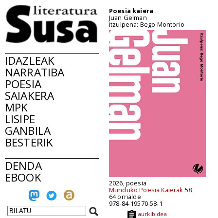
Poesia kaiera
Juan Gelman
itzulpena: Bego Montorio
IDAZLEAK
NARRATIBA
POESIA
SAIAKERA
MPK
LISIPE
GANBILA
BESTERIK
DENDA
EBOOK
2026, poesia
Munduko Poesia Kaierak
58
64 orrialde
978-84-19570-58-1
aurkibidea