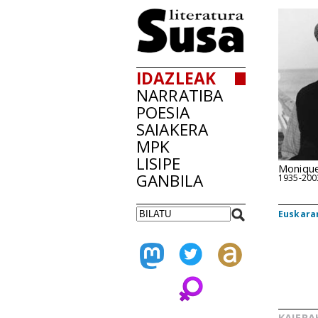
IDAZLEAK
NARRATIBA
POESIA
SAIAKERA
MPK
LISIPE
Monique
GANBILA
1935-200
Euskarar
KAIERA