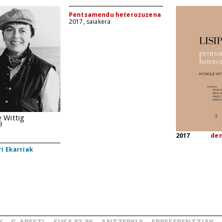
Pentsamendu heterozuzena
2017, saiakera
 Wittig
3
2017
de
i Ekarriak
K
G.
ARESTI
SUSA
83-86
ANTZERKIA
ERREFERENTZIAK