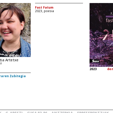
Fast Fatum
2023, poesia
tia Artetxe
ki
2023
de
raren Zubitegia
K
G.
ARESTI
SUSA
83-86
ANTZERKIA
ERREFERENTZIAK