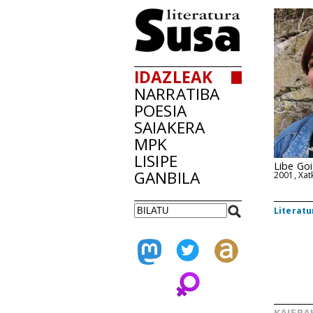
IDAZLEAK
NARRATIBA
POESIA
SAIAKERA
MPK
LISIPE
Libe Goi
GANBILA
2001, Xat
Literatu
KAIERA