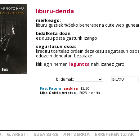
liburu-denda
merkeago:
liburu guztiek %5eko beherapena dute web gunea
bidalketa doan:
ez duzu posta gasturik izango
segurtasun osoa:
kreditu txartelaz ordain dezakezu segurtasun oso
edozein dendatan bezalaxe
klik egin hemen
laguntza
nahi izanez gero
bildumak:
Fast Fatum
saskira
13,30
Libe Goitia Artetxe
- 2023, poesia
K
G.
ARESTI
SUSA
83-86
ANTZERKIA
ERREFERENTZIAK
_
_