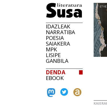
IDAZLEAK
NARRATIBA
POESIA
SAIAKERA
MPK
LISIPE
GANBILA
DENDA
EBOOK
KAIERA