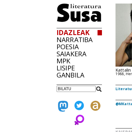
IDAZLEAK
NARRATIBA
POESIA
SAIAKERA
MPK
LISIPE
Kattalin
GANBILA
1988, He
Literatu
@MKatta
KAIERA