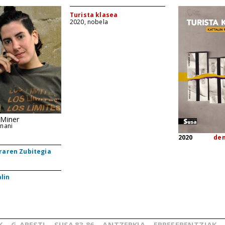
Turista klasea
2020, nobela
 Miner
rnani
2020
de
raren Zubitegia
lin
K
G.
ARESTI
SUSA
83-86
ANTZERKIA
ERREFERENTZIAK