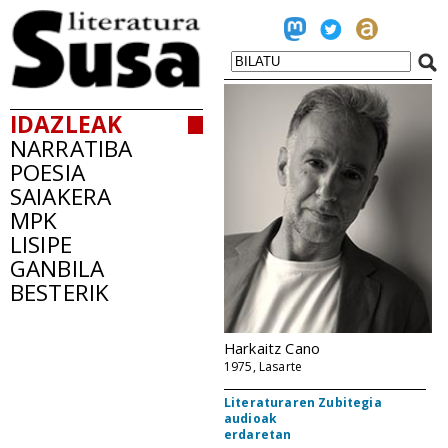
IDAZLEAK
NARRATIBA
POESIA
SAIAKERA
MPK
LISIPE
GANBILA
BESTERIK
Harkaitz Cano
1975, Lasarte
Literaturaren Zubitegia
audioak
erdaretan