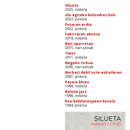
Silueta
2025, nobela
Ulu egiteko bolondres bila
2023, poesia
Pozaren erdia
2022, poesia
Fakirraren ahotsa
2018, nobela
Beti oporretan
2015, narrazioak
Twist
2011, nobela
Neguko zirkua
2005, narrazioak
Norbait dabil sute-eskaileran
2001, poesia
Pasaia blues
1999, nobela
Beluna Jazz
1996, nobela
Kea behelainopean bezala
1994, poesia