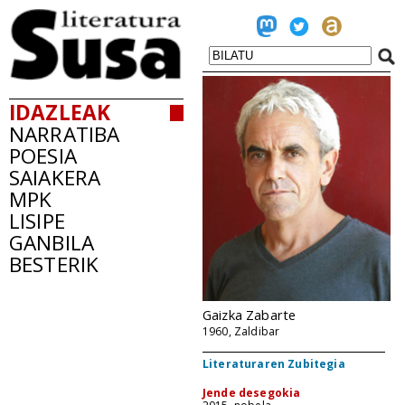
IDAZLEAK
NARRATIBA
POESIA
SAIAKERA
MPK
LISIPE
GANBILA
BESTERIK
Gaizka Zabarte
1960, Zaldibar
Literaturaren Zubitegia
Jende desegokia