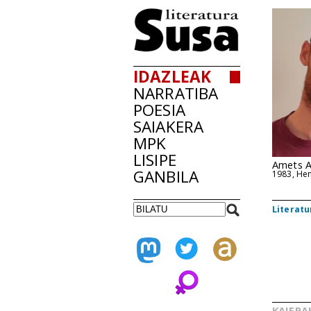
IDAZLEAK
NARRATIBA
POESIA
SAIAKERA
MPK
LISIPE
Amets Ar
GANBILA
1983, He
Literatu
KAIERA