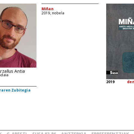
Miñan
2019, nobela
zallus Antia
ndaia
2019
de
raren Zubitegia
K
G.
ARESTI
SUSA
83-86
ANTZERKIA
ERREFERENTZIAK