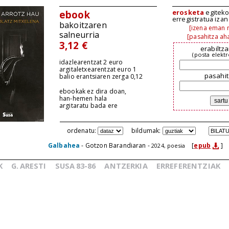
erosketa
egiteko,
ebook
erregistratua iza
bakoitzaren
[izena eman n
salneurria
[pasahitza aha
3,12 €
erabiltza
(posta elekt
idazlearentzat 2 euro
argitaletxearentzat euro 1
pasahit
balio erantsiaren zerga 0,12
ebookak ez dira doan,
han-hemen hala
argitaratu bada ere
ordenatu:
bildumak:
Galbahea
- Gotzon Barandiaran -
[
epub
]
2024, poesia
K
G.
ARESTI
SUSA
83-86
ANTZERKIA
ERREFERENTZIAK
_
_