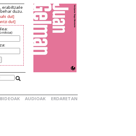
 erabiltzaile
n behar duzu.
ahi dut]
ntzi dut]
ilea:
ronikoa)
za:
BIDEOAK
AUDIOAK
ERDARETAN