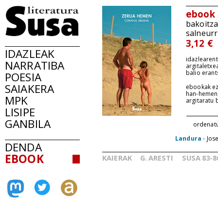
ebook
bakoitz
salneurr
3,12 €
IDAZLEAK
idazlearent
NARRATIBA
argitaletxe
balio erant
POESIA
SAIAKERA
ebookak ez
han-hemen
MPK
argitaratu
LISIPE
GANBILA
ordenat
Landura
- Jos
DENDA
EBOOK
KAIERAK
G.
ARESTI
SUSA
83-8
_
_