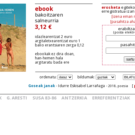
erosketa
egiteko,
ebook
erregistratua iza
bakoitzaren
[izena eman n
salneurria
[pasahitza aha
3,12 €
erabiltza
(posta elekt
idazlearentzat 2 euro
argitaletxearentzat euro 1
pasahit
balio erantsiaren zerga 0,12
ebookak ez dira doan,
han-hemen hala
argitaratu bada ere
ordenatu:
bildumak:
Goseak janak
- Idurre Eskisabel Larrañaga -
[
2018, poesia
K
G.
ARESTI
SUSA
83-86
ANTZERKIA
ERREFERENTZIAK
_
_