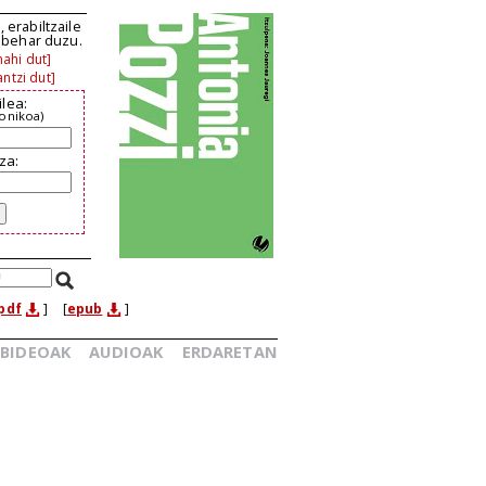
 erabiltzaile
n behar duzu.
ahi dut]
ntzi dut]
ilea:
ronikoa)
za:
pdf
]
[
epub
]
BIDEOAK
AUDIOAK
ERDARETAN