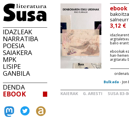
ebook
bakoitz
salneurr
3,12 €
IDAZLEAK
idazlearent
NARRATIBA
argitaletxe
balio erant
POESIA
SAIAKERA
ebookak ez
han-hemen
MPK
argitaratu
LISIPE
GANBILA
ordenat
Bulkada
- Jon 
DENDA
EBOOK
KAIERAK
G.
ARESTI
SUSA
83-8
_
_