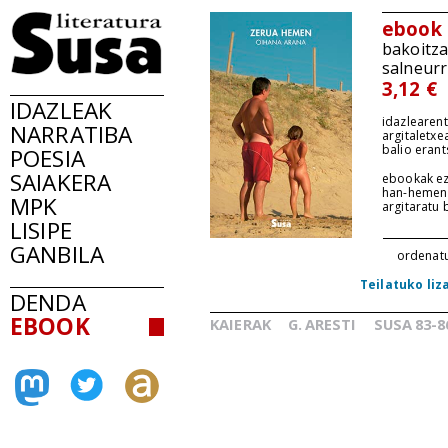
ebook
bakoitz
salneurr
3,12 €
IDAZLEAK
idazlearent
NARRATIBA
argitaletxe
balio erant
POESIA
SAIAKERA
ebookak ez
han-hemen
MPK
argitaratu
LISIPE
GANBILA
ordenat
Teilatuko liz
DENDA
EBOOK
KAIERAK
G.
ARESTI
SUSA
83-8
_
_