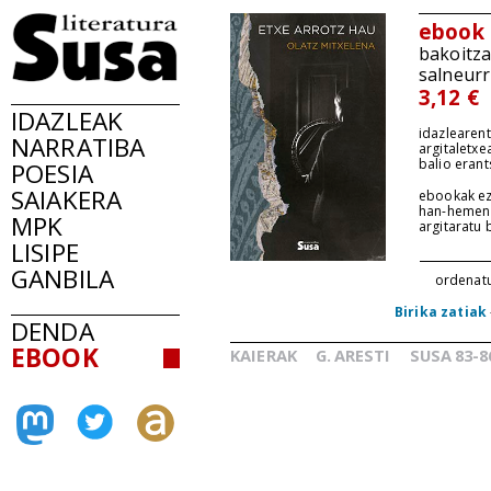
ebook
bakoitz
salneurr
3,12 €
IDAZLEAK
idazlearent
NARRATIBA
argitaletxe
balio erant
POESIA
SAIAKERA
ebookak ez
han-hemen
MPK
argitaratu
LISIPE
GANBILA
ordenat
Birika zatiak
DENDA
EBOOK
KAIERAK
G.
ARESTI
SUSA
83-8
_
_