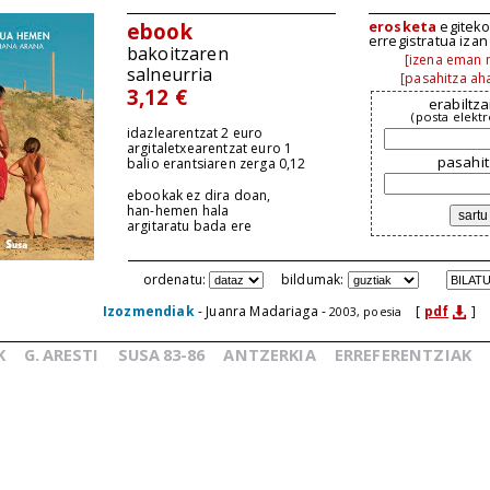
erosketa
egiteko,
ebook
erregistratua iza
bakoitzaren
[izena eman n
salneurria
[pasahitza aha
3,12 €
erabiltza
(posta elekt
idazlearentzat 2 euro
argitaletxearentzat euro 1
pasahit
balio erantsiaren zerga 0,12
ebookak ez dira doan,
han-hemen hala
argitaratu bada ere
ordenatu:
bildumak:
Izozmendiak
- Juanra Madariaga -
[
pdf
]
2003, poesia
K
G.
ARESTI
SUSA
83-86
ANTZERKIA
ERREFERENTZIAK
_
_