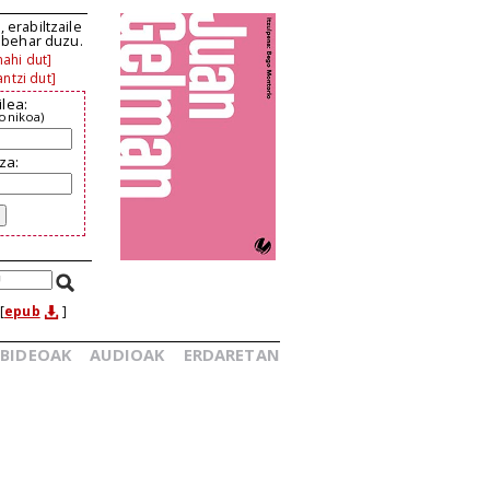
 erabiltzaile
n behar duzu.
ahi dut]
ntzi dut]
ilea:
ronikoa)
za:
[
epub
]
BIDEOAK
AUDIOAK
ERDARETAN