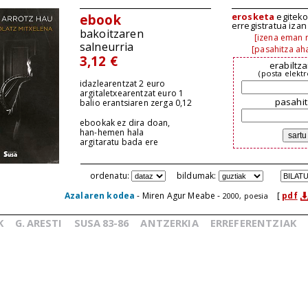
erosketa
egiteko,
ebook
erregistratua iza
bakoitzaren
[izena eman n
salneurria
[pasahitza aha
3,12 €
erabiltza
(posta elekt
idazlearentzat 2 euro
argitaletxearentzat euro 1
pasahit
balio erantsiaren zerga 0,12
ebookak ez dira doan,
han-hemen hala
argitaratu bada ere
ordenatu:
bildumak:
Azalaren kodea
- Miren Agur Meabe -
[
pdf
2000, poesia
K
G.
ARESTI
SUSA
83-86
ANTZERKIA
ERREFERENTZIAK
_
_