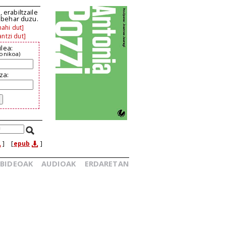
 erabiltzaile
n behar duzu.
ahi dut]
ntzi dut]
ilea:
ronikoa)
za:
]
[
epub
]
BIDEOAK
AUDIOAK
ERDARETAN