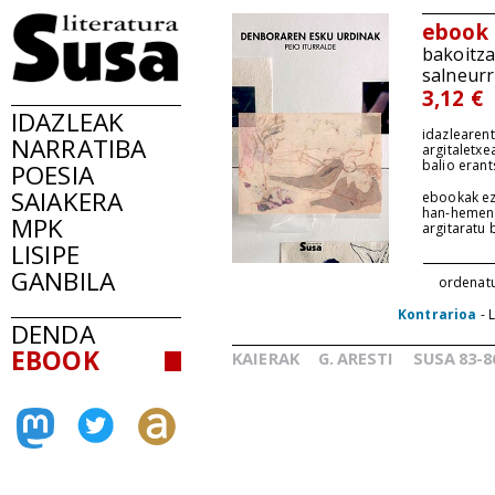
ebook
bakoitz
salneurr
3,12 €
IDAZLEAK
idazlearent
NARRATIBA
argitaletxe
balio erant
POESIA
SAIAKERA
ebookak ez
han-hemen
MPK
argitaratu
LISIPE
GANBILA
ordenat
Kontrarioa
- 
DENDA
EBOOK
KAIERAK
G.
ARESTI
SUSA
83-8
_
_