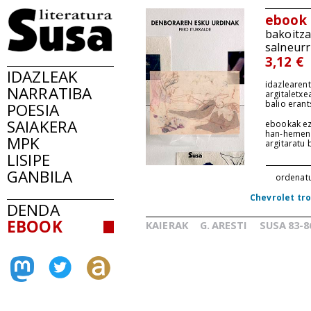
ebook
bakoitz
salneurr
3,12 €
IDAZLEAK
idazlearent
NARRATIBA
argitaletxe
balio erant
POESIA
SAIAKERA
ebookak ez
han-hemen
MPK
argitaratu
LISIPE
GANBILA
ordenat
Chevrolet tr
DENDA
EBOOK
KAIERAK
G.
ARESTI
SUSA
83-8
_
_