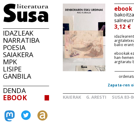
ebook
bakoitz
salneurr
3,12 €
IDAZLEAK
idazlearent
NARRATIBA
argitaletxe
balio erant
POESIA
SAIAKERA
ebookak ez
han-hemen
MPK
argitaratu
LISIPE
GANBILA
ordenat
Zapata-ren o
DENDA
EBOOK
KAIERAK
G.
ARESTI
SUSA
83-8
_
_