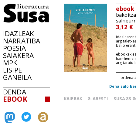
ebook
bakoitz
salneurr
3,12 €
IDAZLEAK
idazlearent
NARRATIBA
argitaletxe
balio erant
POESIA
SAIAKERA
ebookak ez
han-hemen
MPK
argitaratu
LISIPE
GANBILA
ordenat
Dena zulo be
DENDA
EBOOK
KAIERAK
G.
ARESTI
SUSA
83-8
_
_