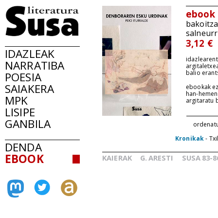
ebook
bakoitz
salneurr
3,12 €
IDAZLEAK
idazlearent
NARRATIBA
argitaletxe
balio erant
POESIA
SAIAKERA
ebookak ez
han-hemen
MPK
argitaratu
LISIPE
GANBILA
ordenat
Kronikak
- Txi
DENDA
EBOOK
KAIERAK
G.
ARESTI
SUSA
83-8
_
_