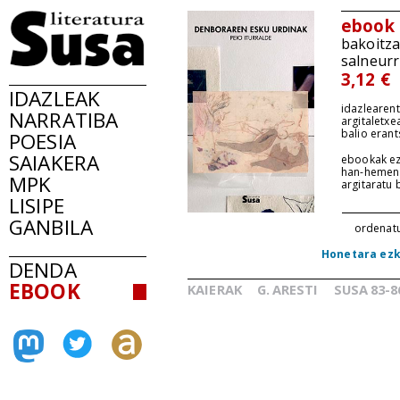
ebook
bakoitz
salneurr
3,12 €
IDAZLEAK
idazlearent
NARRATIBA
argitaletxe
balio erant
POESIA
SAIAKERA
ebookak ez
han-hemen
MPK
argitaratu
LISIPE
GANBILA
ordenat
Honetara ez
DENDA
EBOOK
KAIERAK
G.
ARESTI
SUSA
83-8
_
_