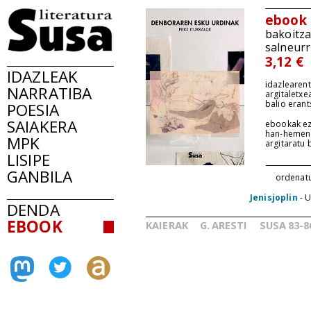
ebook
bakoitz
salneurr
3,12 €
IDAZLEAK
idazlearent
NARRATIBA
argitaletxe
balio erant
POESIA
SAIAKERA
ebookak ez
han-hemen
MPK
argitaratu
LISIPE
GANBILA
ordenat
Jenisjoplin
- U
DENDA
EBOOK
KAIERAK
G.
ARESTI
SUSA
83-8
_
_