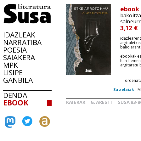
ebook
bakoitz
salneurr
3,12 €
IDAZLEAK
idazlearent
NARRATIBA
argitaletxe
balio erant
POESIA
SAIAKERA
ebookak ez
han-hemen
MPK
argitaratu
LISIPE
GANBILA
ordenat
Su zelaiak
- M
DENDA
EBOOK
KAIERAK
G.
ARESTI
SUSA
83-8
_
_