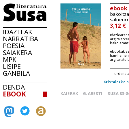
ebook
bakoitz
salneurr
3,12 €
IDAZLEAK
idazlearent
NARRATIBA
argitaletxe
balio erant
POESIA
SAIAKERA
ebookak ez
han-hemen
MPK
argitaratu
LISIPE
GANBILA
ordenat
Kristalezko 
DENDA
EBOOK
KAIERAK
G.
ARESTI
SUSA
83-8
_
_