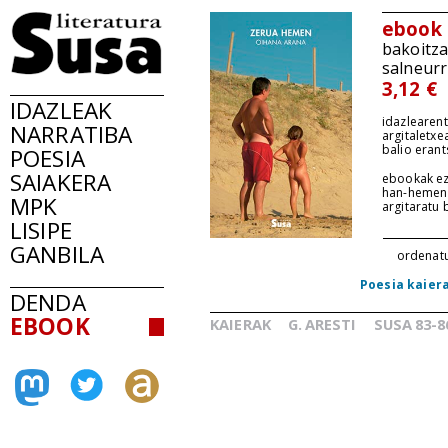
ebook
bakoitz
salneurr
3,12 €
IDAZLEAK
idazlearent
NARRATIBA
argitaletxe
balio erant
POESIA
SAIAKERA
ebookak ez
han-hemen
MPK
argitaratu
LISIPE
GANBILA
ordenat
Poesia kaier
DENDA
EBOOK
KAIERAK
G.
ARESTI
SUSA
83-8
_
_