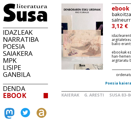
ebook
bakoitz
salneurr
3,12 €
IDAZLEAK
idazlearent
NARRATIBA
argitaletxe
balio erant
POESIA
SAIAKERA
ebookak ez
han-hemen
MPK
argitaratu
LISIPE
GANBILA
ordenat
Poesia kaier
DENDA
EBOOK
KAIERAK
G.
ARESTI
SUSA
83-8
_
_