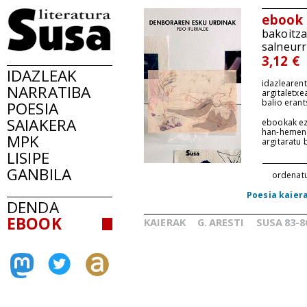
ebook
bakoitz
salneurr
3,12 €
IDAZLEAK
idazlearent
NARRATIBA
argitaletxe
balio erant
POESIA
SAIAKERA
ebookak ez
han-hemen
MPK
argitaratu
LISIPE
GANBILA
ordenat
Poesia kaier
DENDA
EBOOK
KAIERAK
G.
ARESTI
SUSA
83-8
_
_