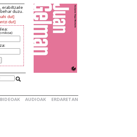
 erabiltzaile
n behar duzu.
ahi dut]
ntzi dut]
ilea:
ronikoa)
za:
BIDEOAK
AUDIOAK
ERDARETAN