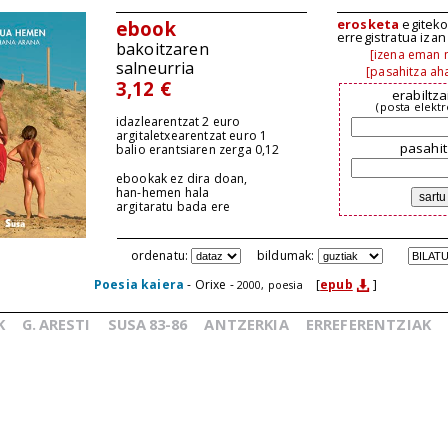
erosketa
egiteko,
ebook
erregistratua iza
bakoitzaren
[izena eman n
salneurria
[pasahitza aha
3,12 €
erabiltza
(posta elekt
idazlearentzat 2 euro
argitaletxearentzat euro 1
pasahit
balio erantsiaren zerga 0,12
ebookak ez dira doan,
han-hemen hala
argitaratu bada ere
ordenatu:
bildumak:
Poesia kaiera
- Orixe -
[
epub
]
2000, poesia
K
G.
ARESTI
SUSA
83-86
ANTZERKIA
ERREFERENTZIAK
_
_