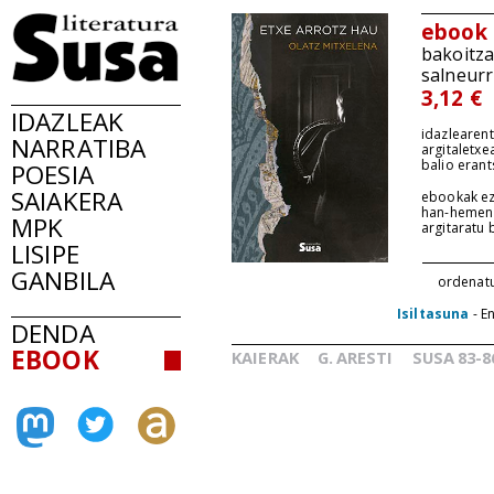
ebook
bakoitz
salneurr
3,12 €
IDAZLEAK
idazlearent
NARRATIBA
argitaletxe
balio erant
POESIA
SAIAKERA
ebookak ez
han-hemen
MPK
argitaratu
LISIPE
GANBILA
ordenat
Isiltasuna
- E
DENDA
EBOOK
KAIERAK
G.
ARESTI
SUSA
83-8
_
_