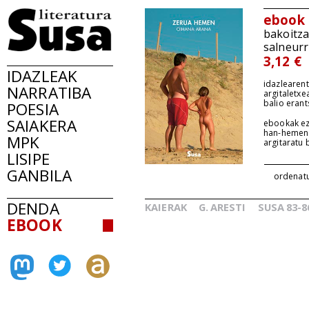
ebook
bakoitz
salneurr
3,12 €
IDAZLEAK
idazlearent
NARRATIBA
argitaletxe
balio erant
POESIA
SAIAKERA
ebookak ez
han-hemen
MPK
argitaratu
LISIPE
GANBILA
ordenat
DENDA
KAIERAK
G.
ARESTI
SUSA
83-8
_
_
EBOOK