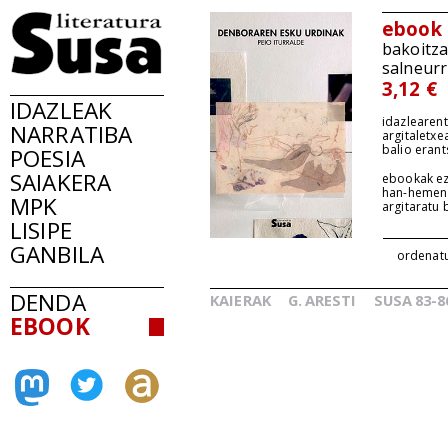
ebook
bakoitz
salneurr
3,12 €
IDAZLEAK
idazlearent
NARRATIBA
argitaletxe
balio erant
POESIA
SAIAKERA
ebookak ez
han-hemen
MPK
argitaratu
LISIPE
GANBILA
ordenat
DENDA
KAIERAK
G.
ARESTI
SUSA
83-8
_
_
EBOOK