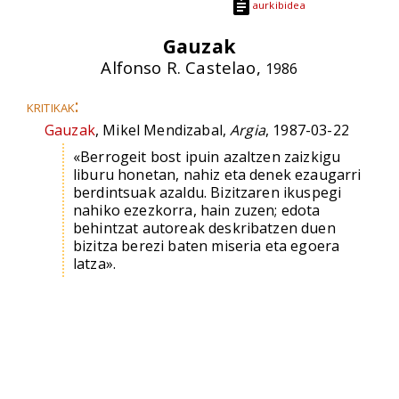
aurkibidea
Gauzak
Alfonso R. Castelao,
1986
kritikak:
Gauzak
, Mikel Mendizabal,
Argia
, 1987-03-22
«Berrogeit bost ipuin azaltzen zaizkigu
liburu honetan, nahiz eta denek ezaugarri
berdintsuak azaldu. Bizitzaren ikuspegi
nahiko ezezkorra, hain zuzen; edota
behintzat autoreak deskribatzen duen
bizitza berezi baten miseria eta egoera
latza».