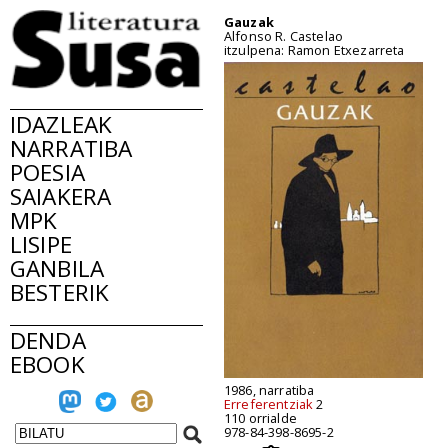
Gauzak
Alfonso R. Castelao
itzulpena: Ramon Etxezarreta
IDAZLEAK
NARRATIBA
POESIA
SAIAKERA
MPK
LISIPE
GANBILA
BESTERIK
DENDA
EBOOK
1986, narratiba
Erreferentziak
2
110 orrialde
978-84-398-8695-2