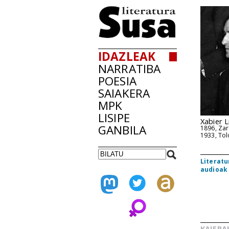
IDAZLEAK
NARRATIBA
POESIA
SAIAKERA
MPK
LISIPE
Xabier L
GANBILA
1896, Zar
1933, To
Literatu
audioak
KAIERA