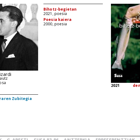
Bihotz-begietan
2021, poesia
Poesia kaiera
2000, poesia
izardi
autz
losa
2021
de
raren Zubitegia
K
G.
ARESTI
SUSA
83-86
ANTZERKIA
ERREFERENTZIAK