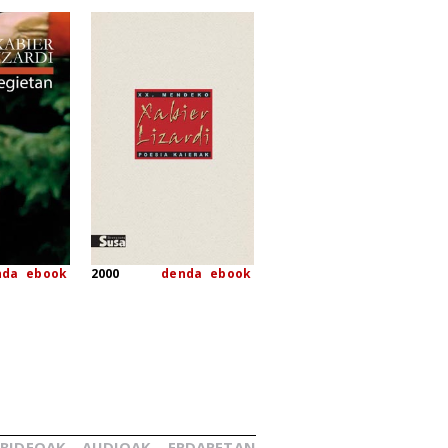
nda
ebook
2000
denda
ebook
BIDEOAK
AUDIOAK
ERDARETAN