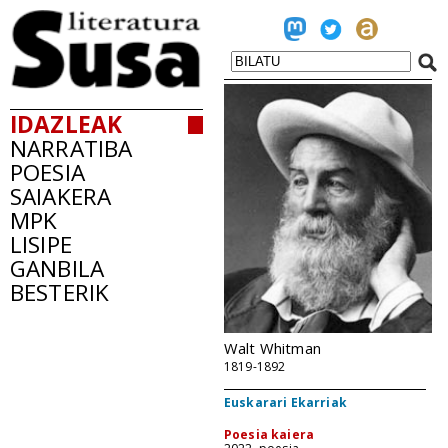
IDAZLEAK
NARRATIBA
POESIA
SAIAKERA
MPK
LISIPE
GANBILA
BESTERIK
Walt Whitman
1819-1892
Euskarari Ekarriak
Poesia kaiera