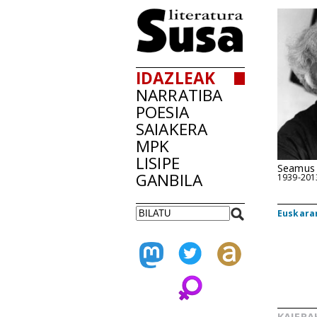
IDAZLEAK
NARRATIBA
POESIA
SAIAKERA
MPK
LISIPE
Seamus
GANBILA
1939-201
Euskarar
KAIERA