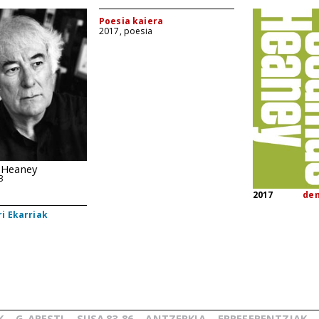
Poesia kaiera
2017, poesia
 Heaney
3
2017
de
i Ekarriak
K
G.
ARESTI
SUSA
83-86
ANTZERKIA
ERREFERENTZIAK